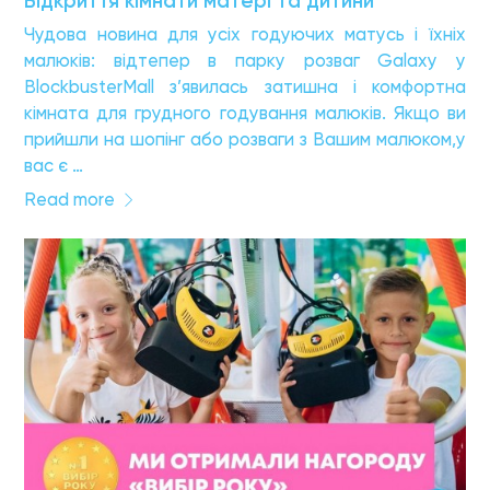
Відкриття кімнати матері та дитини
Чудова новина для усіх годуючих матусь і їхніх
малюків: відтепер в парку розваг Galaxy у
BlockbusterMall з’явилась затишна і комфортна
кімната для грудного годування малюків. Якщо ви
прийшли на шопінг або розваги з Вашим малюком,у
вас є …
Read more