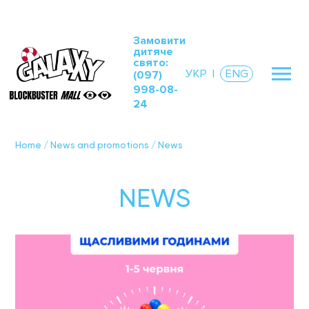
Замовити
дитяче
свято:
УКР
|
ENG
(097)
998-08-
24
Home
/
News and promotions
/
News
NEWS