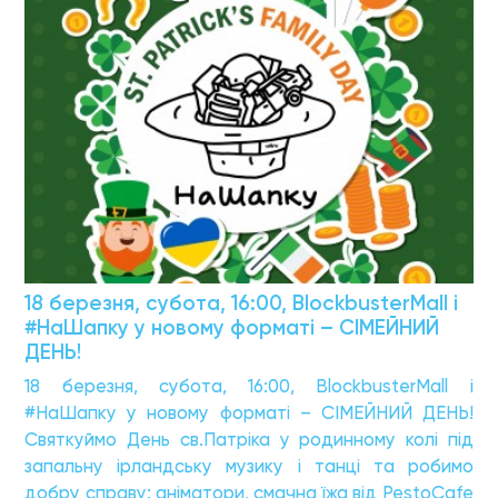
18 березня, субота, 16:00, BlockbusterMall і
#НаШапку у новому форматі – СІМЕЙНИЙ
ДЕНЬ!
18 березня, субота, 16:00, BlockbusterMall і
#НаШапку у новому форматі – СІМЕЙНИЙ ДЕНЬ!
Святкуймо День св.Патріка у родинному колі під
запальну ірландську музику і танці та робимо
добру справу: аніматори, смачна їжа від PestoCafe