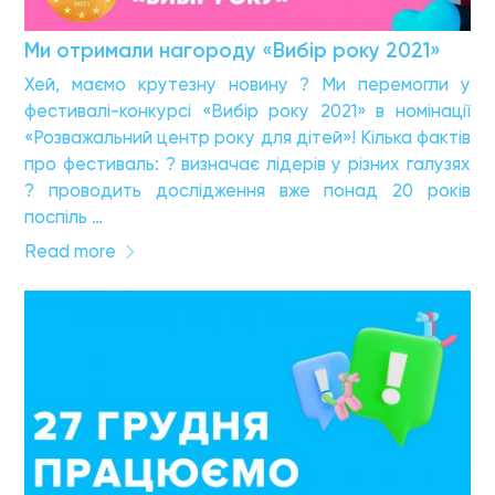
Ми отримали нагороду «Вибір року 2021»
Хей, маємо крутезну новину ? Ми перемогли у
фестивалі-конкурсі «Вибір року 2021» в номінації
«Розважальний центр року для дітей»! Кілька фактів
про фестиваль: ? визначає лідерів у різних галузях
? проводить дослідження вже понад 20 років
поспіль …
Read more