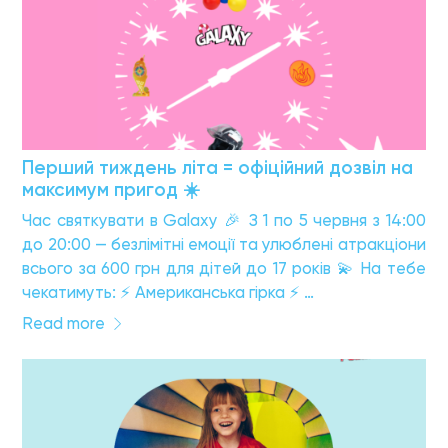
Перший тиждень літа = офіційний дозвіл на
максимум пригод ☀️
Час святкувати в Galaxy 🎉 З 1 по 5 червня з 14:00
до 20:00 — безлімітні емоції та улюблені атракціони
всього за 600 грн для дітей до 17 років 💫 На тебе
чекатимуть: ⚡️ Американська гірка ⚡️ …
Read more