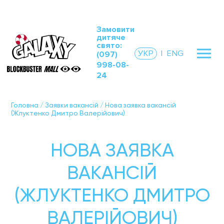
Замовити
дитяче
свято:
УКР
|
ENG
(097)
998-08-
24
Головна
/
Заявки вакансій
/
Нова заявка вакансій
(Жлуктенко Дмитро Валерійович)
НОВА ЗАЯВКА
ВАКАНСІЙ
(ЖЛУКТЕНКО ДМИТРО
ВАЛЕРІЙОВИЧ)