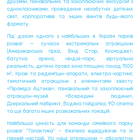
друзями, пізнавальних та захоплюючих екскурсій з
однокласниками, проведення незабутніх дитячих
свят, корпоративів та інших івентів будь-якого
формату.
Під дахом одного з найбільших в Україні парків
розваг — сучасні екстремальні атракціони
(Американська гірка, Вінд Стар, Космоджет,
батутна арена, ніндзя-парк, віртуальна
реальність, дитяча ігрова зона площею понад 1500
м², ігрові та редемпшн-апарати, електро-картинг,
тематичний атракціони з елементами квесту
«Піраміда Ацтеків», пізнавальний та захоплюючий
атракціон-музей «Всередині людини»,
Дзеркальний лабіринт, Водяна гойдалка, 9D cinema
та ще багато інших розважальних локацій.
Найбільша цінність для команди сімейного парку
розваг “Галактика” – безпека відвідувачів та їх
гарний настрій. Усі наші атракціони — абсолютно