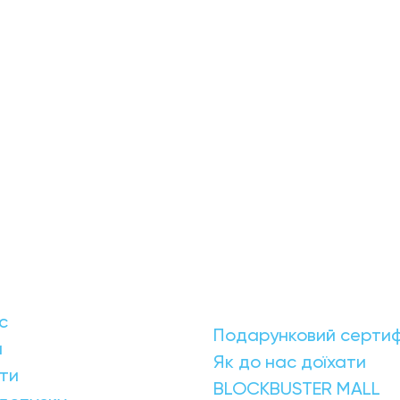
с
Подарунковий сертиф
и
Як до нас доїхати
ти
BLOCKBUSTER MALL