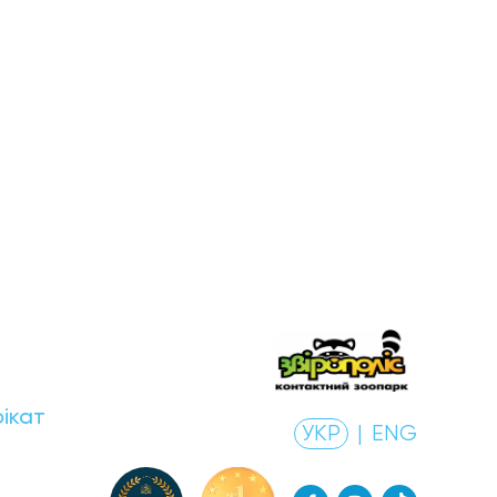
ікат
УКР
|
ENG