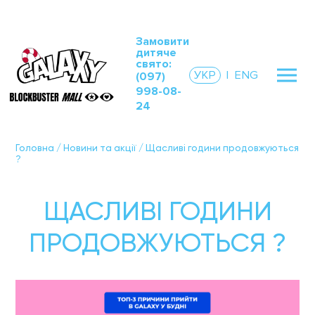
Замовити
дитяче
свято:
УКР
|
ENG
(097)
998-08-
24
Головна
/
Новини та акції
/
Щасливі години продовжуються
?
ЩАСЛИВІ ГОДИНИ
ПРОДОВЖУЮТЬСЯ ?