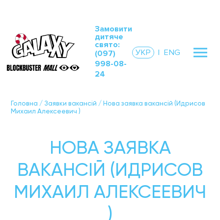
Замовити
дитяче
свято:
УКР
|
ENG
(097)
998-08-
24
Головна
/
Заявки вакансій
/
Нова заявка вакансій (Идрисов
Михаил Алексеевич )
НОВА ЗАЯВКА
ВАКАНСІЙ (ИДРИСОВ
МИХАИЛ АЛЕКСЕЕВИЧ
)