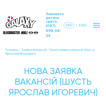
Замовити
дитяче
свято:
УКР
|
ENG
(097)
998-08-
24
Головна
/
Заявки вакансій
/
Нова заявка вакансій (Шусть
Ярослав Игоревич)
НОВА ЗАЯВКА
ВАКАНСІЙ (ШУСТЬ
ЯРОСЛАВ ИГОРЕВИЧ)