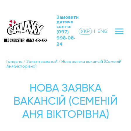
Замовити
дитяче
свято:
УКР
|
ENG
(097)
998-08-
24
Головна
/
Заявки вакансій
/
Нова заявка вакансій (Семеній
Аня Вікторівна)
НОВА ЗАЯВКА
ВАКАНСІЙ (СЕМЕНІЙ
АНЯ ВІКТОРІВНА)