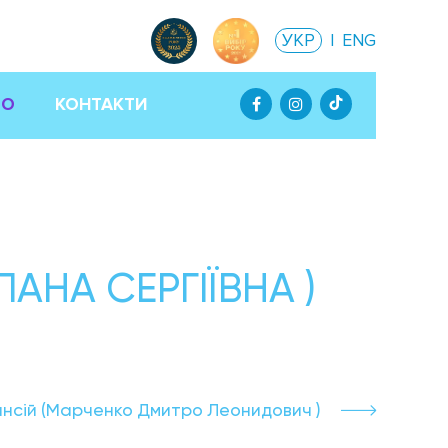
УКР
|
ENG
ТО
КОНТАКТИ
АНА СЕРГІЇВНА )
ансій (Марченко Дмитро Леонидович )