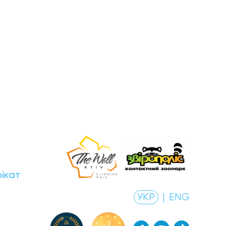
ікат
УКР
|
ENG