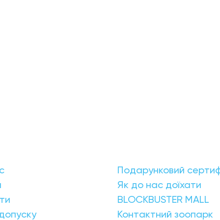
с
Подарунковий сертиф
и
Як до нас доїхати
ти
BLOCKBUSTER MALL
допуску
Контактний зоопарк