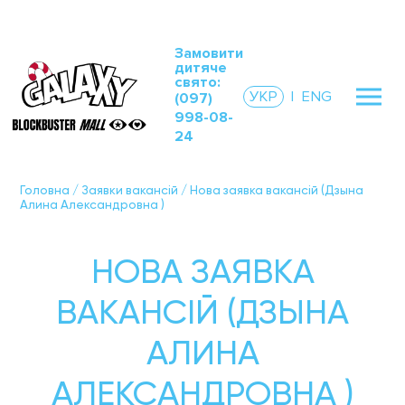
Замовити
дитяче
свято:
УКР
|
ENG
(097)
998-08-
24
Головна
/
Заявки вакансій
/
Нова заявка вакансій (Дзына
Алина Александровна )
НОВА ЗАЯВКА
ВАКАНСІЙ (ДЗЫНА
АЛИНА
АЛЕКСАНДРОВНА )