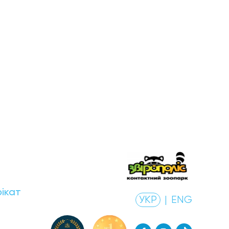
ікат
УКР
|
ENG