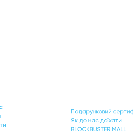
с
Подарунковий сертиф
и
Як до нас доїхати
ти
BLOCKBUSTER MALL