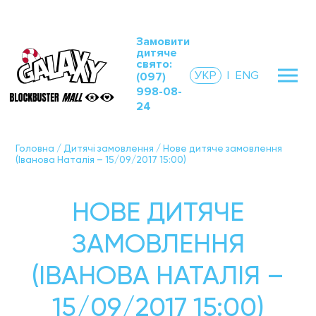
Замовити
дитяче
свято:
УКР
|
ENG
(097)
998-08-
24
Головна
/
Дитячі замовлення
/
Нове дитяче замовлення
(Іванова Наталія – 15/09/2017 15:00)
НОВЕ ДИТЯЧЕ
ЗАМОВЛЕННЯ
(ІВАНОВА НАТАЛІЯ –
15/09/2017 15:00)